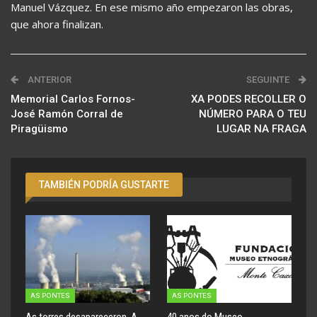
Manuel Vázquez. En ese mismo año empezaron las obras,
que ahora finalizan.
ANTERIOR
SEGUINTE
Memorial Carlos Fornos-
XA PODES RECOLLER O
José Ramón Corral de
NÚMERO PARA O TEU
Piragüismo
LUGAR NA FRAGA
TAMBIÉN PODRÍA GUSTARTE
AS PONTES
AS PONTES
As torres desapareceron. A
40 anos do Museo