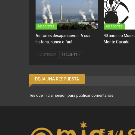
AS PONTES
AS PONTES
As torres desapareceron. A súa
40 anos do Museo
historia, nunca o fará
Monte Caxado
ANTERIOR
SEGUINTE
DEJA UNA RESPUESTA
Tes que
iniciar sesión
para publicar comentarios.