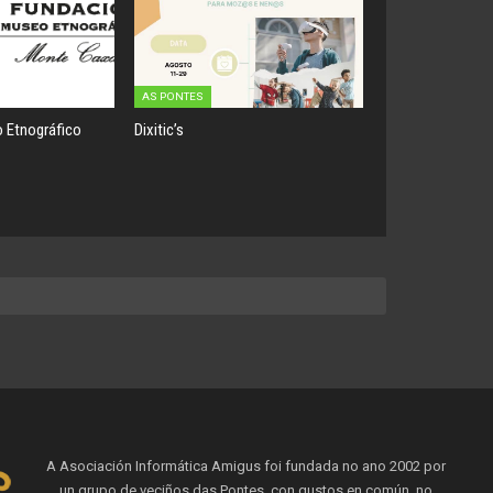
AS PONTES
 Etnográfico
Dixitic’s
A Asociación Informática Amigus foi fundada no ano 2002 por
un grupo de veciños das Pontes, con gustos en común, no