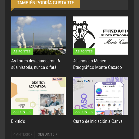
TAMBIÉN PODRÍA GUSTARTE
AS PONTES
AS PONTES
As torres desapareceron. A
40 anos do Museo
súa historia, nunca o fará
Etnográfico Monte Caxado
AS PONTES
AS PONTES
Dixitic’s
Curso de iniciación a Canva
ANTERIOR
SEGUINTE