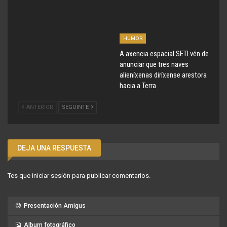
HUMOR
A axencia espacial SETI vén de
anunciar que tres naves
alieníxenas diríxense arestora
hacia a Terra
ANTERIOR
SEGUINTE
DEJA UNA RESPUESTA
Tes que
iniciar sesión
para publicar comentarios.
Presentación Amigus
Album fotográfico