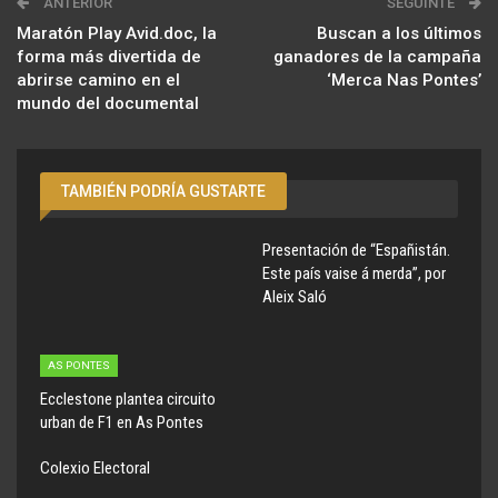
ANTERIOR
SEGUINTE
Maratón Play Avid.doc, la
Buscan a los últimos
forma más divertida de
ganadores de la campaña
abrirse camino en el
‘Merca Nas Pontes’
mundo del documental
TAMBIÉN PODRÍA GUSTARTE
Presentación de “Españistán.
Este país vaise á merda”, por
Aleix Saló
AS PONTES
Ecclestone plantea circuito
urban de F1 en As Pontes
Colexio Electoral