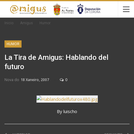
Inicio
Amigus
Humor
HUMOR
La Tira de Amigus: Hablando del
futuro
Nova do
18 Xaneiro, 2007
0
By luischo