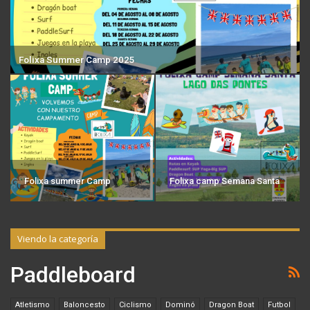
Folixa Summer Camp 2025
Folixa summer Camp
Folixa camp Semana Santa
Viendo la categoría
Paddleboard
Atletismo
Baloncesto
Ciclismo
Dominó
Dragon Boat
Futbol