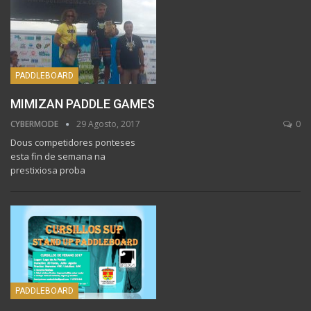
PADDLEBOARD
MIMIZAN PADDLE GAMES
CYBERMODE
29 Agosto, 2017
0
Dous competidores ponteses
esta fin de semana na
prestixiosa proba
PADDLEBOARD