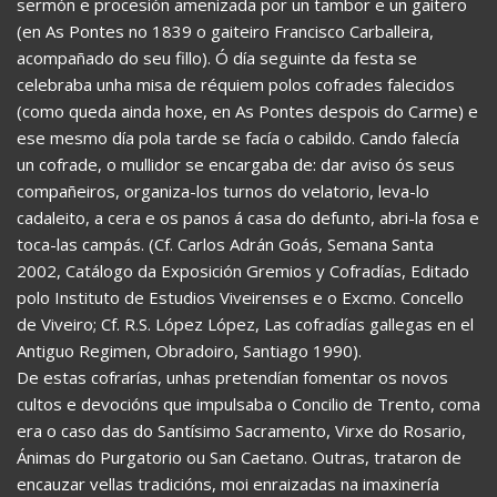
sermón e procesión amenizada por un tambor e un gaitero
(en As Pontes no 1839 o gaiteiro Francisco Carballeira,
acompañado do seu fillo). Ó día seguinte da festa se
celebraba unha misa de réquiem polos cofrades falecidos
(como queda ainda hoxe, en As Pontes despois do Carme) e
ese mesmo día pola tarde se facía o cabildo. Cando falecía
un cofrade, o mullidor se encargaba de: dar aviso ós seus
compañeiros, organiza-los turnos do velatorio, leva-lo
cadaleito, a cera e os panos á casa do defunto, abri-la fosa e
toca-las campás. (Cf. Carlos Adrán Goás, Semana Santa
2002, Catálogo da Exposición Gremios y Cofradías, Editado
polo Instituto de Estudios Viveirenses e o Excmo. Concello
de Viveiro; Cf. R.S. López López, Las cofradías gallegas en el
Antiguo Regimen, Obradoiro, Santiago 1990).
De estas cofrarías, unhas pretendían fomentar os novos
cultos e devocións que impulsaba o Concilio de Trento, coma
era o caso das do Santísimo Sacramento, Virxe do Rosario,
Ánimas do Purgatorio ou San Caetano. Outras, trataron de
encauzar vellas tradicións, moi enraizadas na imaxinería