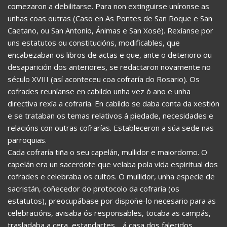
comezaron a debilitarse. Para non extinguirse uníronse as
unhas coas outras (Caso en As Pontes de San Roque e San
Caetano, ou San Antonio, Ánimas e San Xosé). Rexíanse por
uns estatutos ou constitucións, modificables, que
encabezaban os libros de actas e que, ante o deterioro ou
desaparición dos anteriores, se redactaron novamente no
século XVIII (así aconteceu coa cofraría do Rosario). Os
cofrades reuníanse en cabildo unha vez ó ano e unha
directiva rexía a cofraría. En cabildo se daba conta da xestión
e se trataban os temas relativos á piedade, necesidades e
relacións con outras cofrarías. Estableceron a súa sede nas
parroquias.
Cada cofraría tiña o seu capelán, mullidor e maiordomo. O
capelán era un sacerdote que velaba pola vida espiritual dos
cofrades e celebraba os cultos. O mullidor, unha especie de
sacristán, coñecedor do protocolo da cofraría (os
estatutos), preocupábase por dispoñe-lo necesario para as
celebracións, avisaba ós responsables, tocaba as campás,
trasladaba a cera, estandartes… á casa dos falecidos