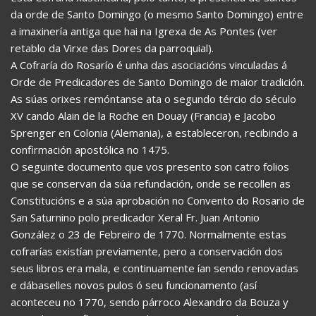
da orde de Santo Domingo (o mesmo Santo Domingo) entre
a imaxinería antiga que hai na Igrexa de As Pontes (ver
retablo da Virxe das Dores da parroquial).
A Cofraría do Rosarío é unha das asociacións vinculadas á
Orde de Predicadores de Santo Domingo de maior tradición.
As súas orixes remóntanse ata o segundo tércio do século
XV cando Alain de la Roche en Douay (Francia) e Jacobo
Sprenger en Colonia (Alemania), a estableceron, recibindo a
confirmación apostólica no 1475.
O seguinte documento que vos presento son catro folios
que se conservan da súa refundación, onde se recollen as
Constitucións e a súa aprobación no Convento do Rosario de
San Saturnino polo predicador Xeral Fr. Juan Antonio
González o 23 de Febreiro de 1770. Normalmente estas
cofrarías existían previamente, pero a conservación dos
seus libros era mala, e continuamente ían sendo renovadas
e dábaselles novos pulos ó seu funcionamento (así
aconteceu no 1770, sendo párroco Alexandro da Bouza y