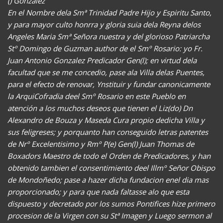
() Gonzalez
En el Nombre dela Smª Trinidad Padre Hijo y Espiritu Santo,
y para mayor culto honrra y gloria suia dela Reyna delos
Angeles Maria Smª Señora nuestra y del glorioso Patriarcha
Stº Domingo de Guzman author de el Smº Rosario: yo Fr.
Juan Antonio Gonzalez Predicador Gen(l); en virtud dela
facultad que se me concedio, pase ala Villa delas Puentes,
para el efecto de renovar, Ynstituir y fundar canonicamente
la ArquiCofradia deel Smº Rosario en este Pueblo en
atención a los muchos deseos que tienen el Liz(do) Dn
Alexandro de Bouza y Maseda Cura propio dedicha Villa y
sus feligreses; y porquanto han conseguido letras patentes
de Nrº Excelentisimo y Rmº P(e) Gen(l) Juan Thomas de
Boxadors Maestro de todo el Orden de Predicadores, y han
obtenido tambien el consentimiento deel Illmº Señor Obispo
de Mondoñedo; pase a hazer dicha fundacion enel dia mas
proporcionado; y para que nada faltasse alo que esta
dispuesto y decretado por los sumos Pontifices hize primero
procesion de la Virgen con su Stª Imagen y Luego sermon al