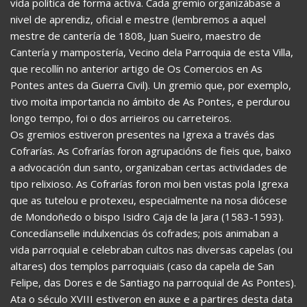
vida política de forma activa. Cada gremio organizábase a
nivel de aprendiz, oficial e mestre (lembremos a aquel
mestre de cantería de 1808, Juan Sueiro, maestro de
Cantería y mampostería, Vecino dela Parroquia de esta Villa,
que recollín no anterior artigo de Os Comercios en As
Pontes antes da Guerra Civil). Un gremio que, por exemplo,
tivo moita importancia no ámbito de As Pontes, e perdurou
longo tempo, foi o dos arrieiros ou carreteiros.
Os gremios estiveron presentes na Igrexa a través das
Cofrarías. As Cofrarías foron agrupacións de fieis que, baixo
a advocación dun santo, organizaban certas actividades de
tipo relixioso. As Cofrarías foron moi ben vistas pola Igrexa
que as tutelou e protexeu, especialmente na nosa diócese
de Mondoñedo o bispo Isidro Caja de la Jara (1583-1593).
Concedíanselle indulxencias ós cofrades; pois animaban a
vida parroquial e celebraban cultos nas diversas capelas (ou
altares) dos templos parroquiais (caso da capela de San
Felipe, das Dores e de Santiago na parroquial de As Pontes).
Ata o século XVIII estiveron en auxe e a partires desta data