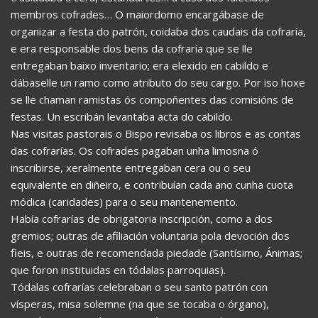
membros cofrades… O maiordomo encargábase de
organizar a festa do patrón, coidaba dos caudais da cofraría,
e era responsable dos bens da cofraría que se lle
entregaban baixo inventario; era elexido en cabildo e
dábaselle un ramo como atributo do seu cargo. Por iso hoxe
se lle chaman ramistas ós compoñentes das comisións de
festas. Un escribán levantaba acta do cabildo.
Nas visitas pastorais o Bispo revisaba os libros e as contas
das cofrarías. Os cofrades pagaban unha limosna ó
inscribirse, xeralmente entregaban cera ou o seu
equivalente en diñeiro, e contribuían cada ano cunha cuota
módica (caridades) para o seu mantenemento.
Había cofrarías de obrigatoria inscripción, como a dos
gremios; outras de afiliación voluntaria pola devoción dos
fieis, e outras de recomendada piedade (Santísimo, Ánimas;
que foron instituidas en tódalas parroquias).
Tódalas cofrarías celebraban o seu santo patrón con
vísperas, misa solemne (na que se tocaba o órgano),