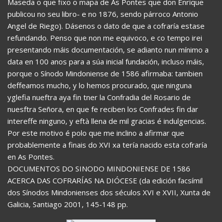
Maseda o que fixo o mapa de As Pontes que don Enrique
publicou no seu libro- e no 1876, sendo párroco Antonio
Angel de Riego). Dásenos o dato de que a cofraría estase
refundando. Penso que non me equivoco, e co tempo irei
presentando máis documentación, se adianto nun mínimo a
data en 100 anos para a súa inicial fundación, incluso máis,
porque o Sínodo Mindoniense de 1586 afirmaba: tambien
deffeamos mucho, y lo hemos procurado, que ninguna
yglefia nueftra aya fin tner la Confradia del Rosario de
nuesftra Señora, en que fe reciben los Confrades fin dar
intereffe ninguno, y eftà llena de mil gracias é indulgencias.
Por este motivo é polo que me inclino a afirmar que
probablemente a finais do XVI xa tería nacido esta cofraría
en As Pontes.
DOCUMENTOS DO SINODO MINDONIENSE DE 1586
ACERCA DAS COFRARÍAS NA DIÓCESE (da edición facsímil
dos Sínodos Mindonienses dos séculos XVI e XVII, Xunta de
Galicia, Santiago 2001, 145-148 pp.