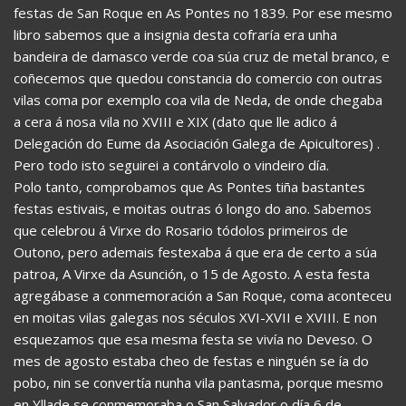
festas de San Roque en As Pontes no 1839. Por ese mesmo
libro sabemos que a insignia desta cofraría era unha
bandeira de damasco verde coa súa cruz de metal branco, e
coñecemos que quedou constancia do comercio con outras
vilas coma por exemplo coa vila de Neda, de onde chegaba
a cera á nosa vila no XVIII e XIX (dato que lle adico á
Delegación do Eume da Asociación Galega de Apicultores) .
Pero todo isto seguirei a contárvolo o vindeiro día.
Polo tanto, comprobamos que As Pontes tiña bastantes
festas estivais, e moitas outras ó longo do ano. Sabemos
que celebrou á Virxe do Rosario tódolos primeiros de
Outono, pero ademais festexaba á que era de certo a súa
patroa, A Virxe da Asunción, o 15 de Agosto. A esta festa
agregábase a conmemoración a San Roque, coma aconteceu
en moitas vilas galegas nos séculos XVI-XVII e XVIII. E non
esquezamos que esa mesma festa se vivía no Deveso. O
mes de agosto estaba cheo de festas e ninguén se ía do
pobo, nin se convertía nunha vila pantasma, porque mesmo
en Yllade se conmemoraba o San Salvador o día 6 de