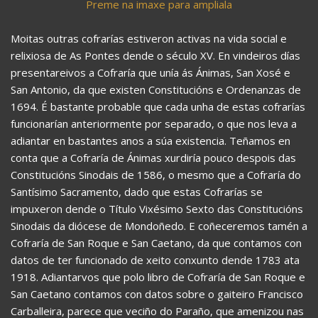
Preme na imaxe para ampliala
Moitas outras cofrarías estiveron activas na vida social e
relixiosa de As Pontes dende o século XV. En vindeiros días
presentareivos a Cofraría que unía ás Ánimas, San Xosé e
San Antonio, da que existen Constitucións e Ordenanzas de
1694. É bastante probable que cada unha de estas cofrarías
funcionarían anteriormente por separado, o que nos leva a
adiantar en bastantes anos a súa existencia. Teñamos en
conta que a Cofraría de Ánimas xurdiría pouco despois das
Constitucións Sinodais de 1586, o mesmo que a Cofraría do
Santísimo Sacramento, dado que estas Cofrarías se
impuxeron dende o Título Vixésimo Sexto das Constitucións
Sinodais da diócese de Mondoñedo. E coñeceremos tamén a
Cofraría de San Roque e San Caetano, da que contamos con
datos de ter funcionado de xeito conxunto dende 1783 ata
1918. Adiantarvos que polo libro de Cofraría de San Roque e
San Caetano contamos con datos sobre o gaiteiro Francisco
Carballeira, parece que veciño do Paraño, que amenizou nas