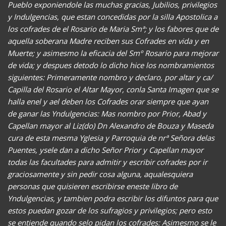
Pueblo exponiendole las muchas gracias, Jubilios, privilegios
y Indulgencias, que estan concedidas por la silla Apostolica a
los cofrades de el Rosario de Maria Smª; y los fabores que de
aquella soberana Madre reciben sus Cofrades en vida y en
Muerte; y asimesmo la eficacia del Smº Rosario para mejorar
de vida; y despues detodo lo dicho hice los nombramientos
siguientes: Primeramente nombro y declaro, por altar y ca/
Capilla del Rosario el Altar Mayor, conla Santa Imagen que se
halla enel y ael deben los Cofrades orar siempre que ayan
de ganar las Yndulgencias: Mas nombro por Prior, Abad y
Capellan mayor al Liz(do) Dn Alexandro de Bouza y Maseda
cura de esta mesma Yglesia y Parroquia de nrª Señora delas
Puentes, ysele dan a dicho Señor Prior y Capellan mayor
todas las facultades para admitir y escribir cofrades por ir
graciosamente y sin pedir cosa alguna, aqualesquiera
personas que quisieren escribirse eneste libro de
Yndulgencias, y tambien podra escribir los difuntos para que
estos puedan gozar de los sufragios y privilegios; pero esto
se entiende quando selo pidan los cofrades: Asimesmo se le