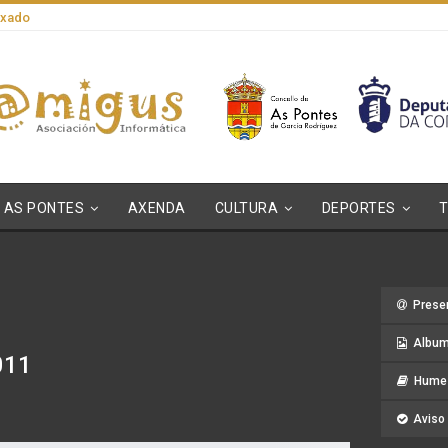
axado
AS PONTES
AXENDA
CULTURA
DEPORTES
Prese
Album
011
Hume 
Aviso 