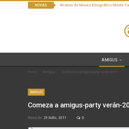
40 anos do Museo Etnográfico Monte C
NOVAS
AMIGUS
Inicio
Amigus
Comeza a amigus-party verán-2011
AMIGUS
Comeza a amigus-party verán-2
Nova do
29 Xullo, 2011
0