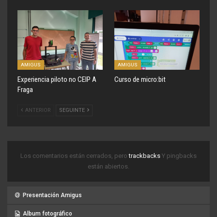
AMIGUS
AMIGUS
Experiencia piloto no CEIP A
Curso de micro:bit
Fraga
ANTERIOR
SEGUINTE
Los comentarios están cerrados, pero
trackbacks
Y pingbacks
están abiertos.
Presentación Amigus
Album fotográfico