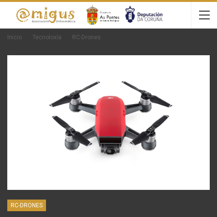
Inicio
Tecnoloxía
RC-Drones
RC-DRONES