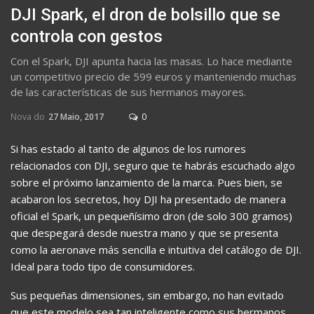
DJI Spark, el dron de bolsillo que se
controla con gestos
Con el Spark, DJI apunta hacia las masas. Lo hace mediante
un competitivo precio de 599 euros y manteniendo muchas
de las características de sus hermanos mayores.
Nova do
27 Maio, 2017
0
Si has estado al tanto de algunos de los rumores
relacionados con DJI, seguro que te habrás escuchado algo
sobre el próximo lanzamiento de la marca. Pues bien, se
acabaron los secretos, hoy DJI ha presentado de manera
oficial el Spark, un pequeñísimo dron (de solo 300 gramos)
que despegará desde nuestra mano y que se presenta
como la aeronave más sencilla e intuitiva del catálogo de DJI.
Ideal para todo tipo de consumidores.
Sus pequeñas dimensiones, sin embargo, no han evitado
que este modelo sea tan inteligente como sus hermanos