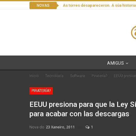
As torres desapareceron. A súa historia
NOVAS
AMIGUS
Inicio
Tecnoloxía
Software
Piratería?
EEUU presion
PIRATERÍA?
EEUU presiona para que la Ley S
para acabar con las descargas
Nova do
23 Xaneiro, 2011
1