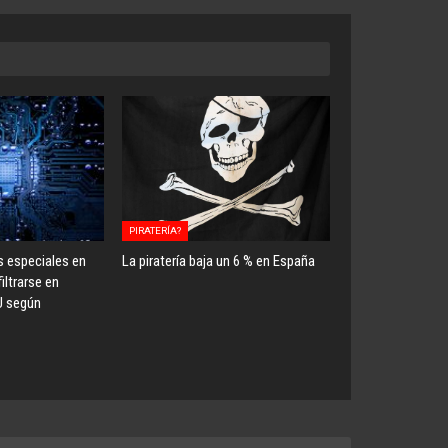
PIRATERÍA?
s especiales en
La piratería baja un 6 % en España
iltrarse en
U según