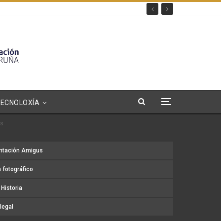
TECNOLOXÍA
as
ntación Amigus
 fotográfico
Historia
legal