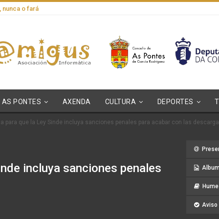
, nunca o fará
AS PONTES
AXENDA
CULTURA
DEPORTES
a para que la Ley Sinde incluya sanciones penales para acabar con las descarg
Prese
inde incluya sanciones penales
Album
Hume 
Aviso 