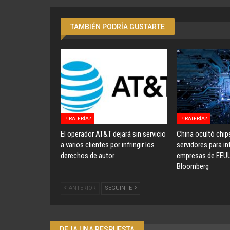
TAMBIÉN PODRÍA GUSTARTE
PIRATERÍA?
PIRATERÍA?
El operador AT&T dejará sin servicio
China ocultó chip
a varios clientes por infringir los
servidores para inf
derechos de autor
empresas de EEU
Bloomberg
ANTERIOR
SEGUINTE
DEJA UNA RESPUESTA