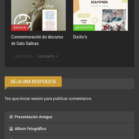
AXENDA
AS PONTES
Conmemoración do discurso
Dixitic’s
de Galo Salinas
ANTERIOR
SEGUINTE
DEJA UNA RESPUESTA
Tes que
iniciar sesión
para publicar comentarios.
Presentación Amigus
Album fotográfico