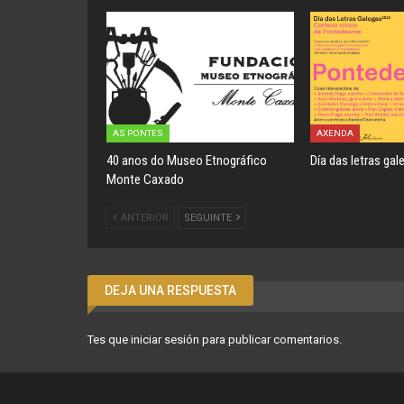
AS PONTES
AXENDA
40 anos do Museo Etnográfico
Día das letras gal
Monte Caxado
ANTERIOR
SEGUINTE
DEJA UNA RESPUESTA
Tes que
iniciar sesión
para publicar comentarios.