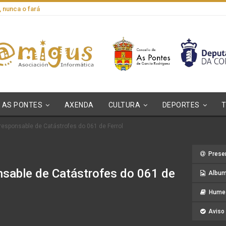
, nunca o fará
AS PONTES
AXENDA
CULTURA
DEPORTES
 responsable de Catástrofes do 061 de Ferrol
Prese
onsable de Catástrofes do 061 de
Album
Hume 
Aviso 