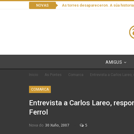
As torres desapareceron. A súa historia
NOVAS
AMIGUS
Inicio
As Pontes
Comarca
Entrevista a Carlos Lareo,
COMARCA
Entrevista a Carlos Lareo, resp
Ferrol
Nova do
30 Xuño, 2007
5