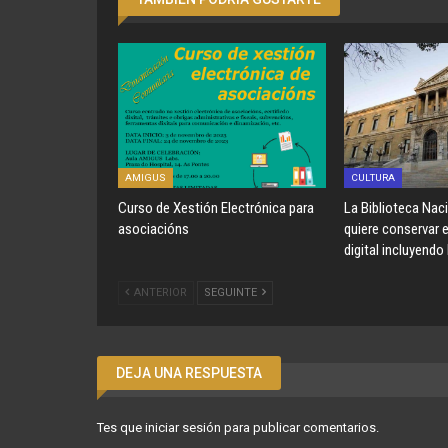
AMIGUS
CULTURA
Curso de Xestión Electrónica para
La Biblioteca Nac
asociacións
quiere conservar 
digital incluyendo
ANTERIOR
SEGUINTE
DEJA UNA RESPUESTA
Tes que
iniciar sesión
para publicar comentarios.