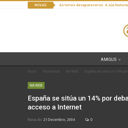
As torres desapareceron. A súa historia
NOVAS
AMIGUS
Inicio
Tecnoloxía
Na Web
España se sitúa un 14% por
NA WEB
España se sitúa un 14% por deba
acceso a Internet
Nova do
21 Decembro, 2004
0