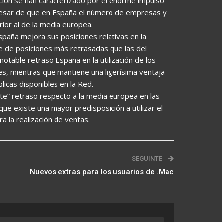
ación se han caracterizado por el enorme impulso
 pesar de que en España el número de empresas y
ior al de la media europea.
spaña mejora sus posiciones relativas en la
rte de posiciones más retrasadas que las del
otable retraso España en la utilización de los
es, mientras que mantiene una ligerísima ventaja
licas disponibles en la Red.
nte” retraso respecto a la media europea en las
ue existe una mayor predisposición a utilizar el
ra la realización de ventas.
SEGUINTE
Nuevos extras para los usuarios de .Mac