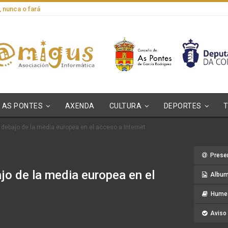
, nunca o fará
AS PONTES
AXENDA
CULTURA
DEPORTES
 debajo de la media europea en el acceso a Internet
Prese
jo de la media europea en el
Album
Hume 
Aviso 