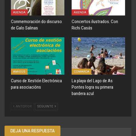
AXENDA
AXENDA
Conmemoración do discurso
Concertos ilustrados. Con
de Galo Salinas
Richi Casás
AMIGUS
COMARCA
Curso de Xestión Electrónica
La playa del Lago de As
para asociacións
Pontes logra su primera
bandera azul
ANTERIOR
SEGUINTE
DEJA UNA RESPUESTA