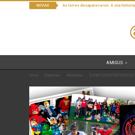
As torres desapareceron. A súa historia
NOVAS
AMIGUS
Inicio
Deportes
Atletismo
EVENTOS DEPORTIVOS DO 