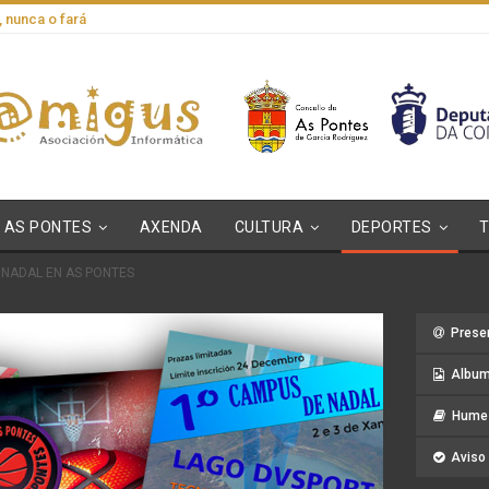
, nunca o fará
AS PONTES
AXENDA
CULTURA
DEPORTES
NADAL EN AS PONTES
Prese
Album
Hume 
Aviso 