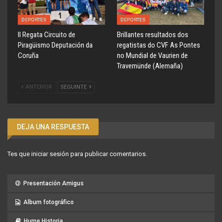
DEPORTES
DEPORTES
ll Regata Circuito de
Brillantes resultados dos
Piragüismo Deputación da
regatistas do CVF As Pontes
Coruña
no Mundial de Vaurien de
Travemünde (Alemaña)
ANTERIOR
SEGUINTE
DEJA UNA RESPUESTA
Tes que
iniciar sesión
para publicar comentarios.
Presentación Amigus
Album fotográfico
Hume Historia