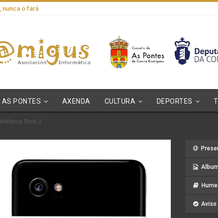
, nunca o fará
AS PONTES
AXENDA
CULTURA
DEPORTES
eléfonos Pixel 2
Prese
Album
Hume 
Aviso 