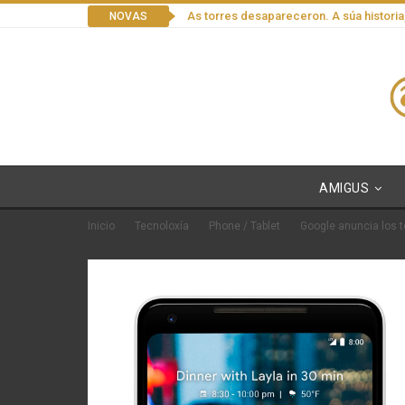
As torres desapareceron. A súa historia
NOVAS
AMIGUS
Inicio
Tecnoloxía
Phone / Tablet
Google anuncia los t