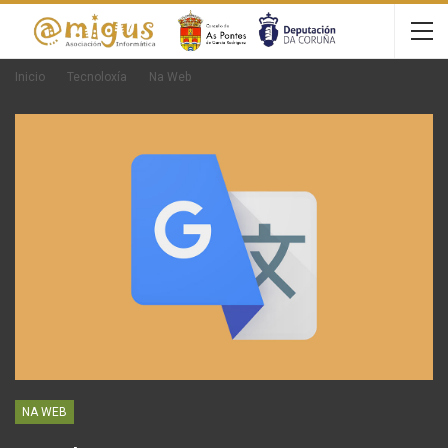
Inicio
Tecnoloxía
Na Web
NA WEB