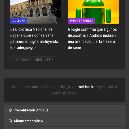
CULTURA
PHONE / TABLET
La Biblioteca Nacional de
Google confirma que algunos
España quiere conservar el
dispositivos Android incluían
patrimonio digital incluyendo
una avanzada puerta trasera
los videojuegos
de serie
ANTERIOR
SEGUINTE
Los comentarios están cerrados, pero
trackbacks
Y pingbacks
están abiertos.
Presentación Amigus
Album fotográfico