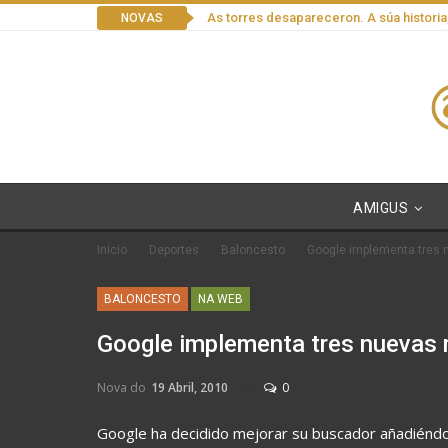
As torres desapareceron. A súa historia
NOVAS
AMIGUS
Inicio
Deportes
Baloncesto
Google implementa tres 
BALONCESTO
NA WEB
Google implementa tres nuevas 
Nova do
19 Abril, 2010
0
Google ha decidido mejorar su buscador añadiéndol