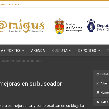
, nunca o fará
AS PONTES
AXENDA
CULTURA
DEPORTES
nuevas mejoras en su buscador
Prese
mejoras en su buscador
Album
Hume 
Aviso 
e tres mejoras, tal y como explican en su blog. La