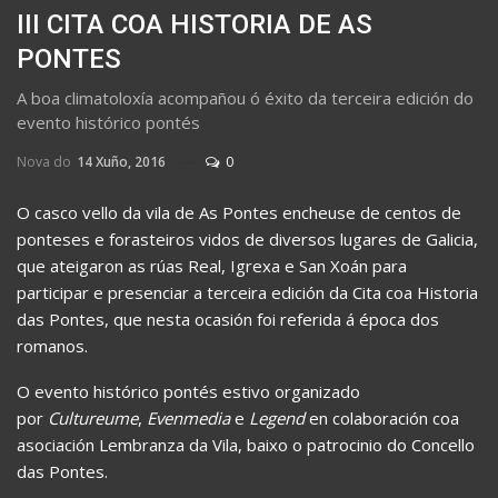
III CITA COA HISTORIA DE AS
PONTES
A boa climatoloxía acompañou ó éxito da terceira edición do
evento histórico pontés
Nova do
14 Xuño, 2016
0
O casco vello da vila de As Pontes encheuse de centos de
ponteses e forasteiros vidos de diversos lugares de Galicia,
que ateigaron as rúas Real, Igrexa e San Xoán para
participar e presenciar a terceira edición da Cita coa Historia
das Pontes, que nesta ocasión foi referida á época dos
romanos.
O evento histórico pontés estivo organizado
por
Cultureume
,
Evenmedia
e
Legend
en colaboración coa
asociación Lembranza da Vila, baixo o patrocinio do Concello
das Pontes.