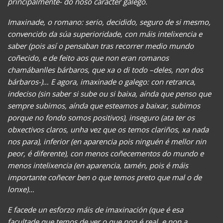
principalmente- do noso carácter galego.
Imaxinade, o romano: serio, decidido, seguro de si mesmo,
convencido da súa superioridade, con máis intelixencia e
saber (pois así o pensaban tras recorrer medio mundo
coñecido, e de feito aos que non eran romanos
chamábanlles bárbaros, que xa o di todo –deles, non dos
bárbaros-)… E agora, imaxinade o galego: con retranca,
indeciso (sin saber si sube ou si baixa, aínda que penso que
sempre subimos, aínda que esteamos a baixar, subimos
porque no fondo somos positivos), inseguro (ata ter os
obxectivos claros, unha vez que os temos clariños, xa nada
nos para), inferior (en aparencia pois ninguén é mellor nin
peor, é diferente), con menos coñecementos do mundo e
menos intelixencia (en aparencia, tamén, pois é máis
importante coñecer ben o que temos preto que mal o de
lonxe)…
E facede un esforzo máis de imaxinación (que é esa
facultade que temos de ver o que non é real, e non a