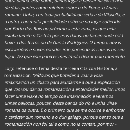
outra banda, este nome, danos lugar a pensar na existencia
de dúas pontes como mínimo sobre o río Eume, o Anaris
romano. Unha, con toda probabilidade sería a da Vilavella, e
a outra, con moita posibilidade estivese no lugar coñecido
por Porto dos Bois ou próximo a esta zona, xa que nela
estaba tamén o Castelo por esas datas, ou tamén onde está
hoxe a dos ferros ou de García Rodríguez. O tempo, novas
escavacións e novos estudos irán poñendo as cousas no seu
lugar. Así que este parecer meu ímolo deixar polo momento.
Logo referiuse ó tema desta terceira Cita coa Historia, a
romanización.
“
Pídovos que botedes a voar a vosa
imaxinación un chisco para axudarme a que a explicación
que vos vou dar da romanización a entendades mellor. Imos
facer unha viaxe no tempo coa imaxinación e veremos
unhas pallozas, poucas, desta banda do río e unha villae
romana da outra. E o primeiro que se me ocorre e enfrontar
o carácter dun romano e o dun galego, porque penso que a
romanización non foi tal e como no la contan, por mor -