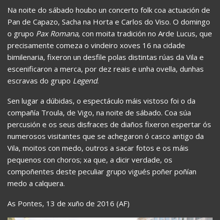
Na noite do sábado houbo un concerto folk coa actuación de
Pan de Capazo, Sacha na Horta e Carlos do Viso. O domingo
o grupo
Pax Romana
, con moita tradición no Arde Lucus, que
precisamente comeza o vindeiro xoves 16 na cidade
bimilenaria, fixeron un desfile polas distintas rúas da Vila e
escenificaron a merca, por dez reais e unha ovella, dunhas
escravas do grupo
Legend
.
Sen lugar a dúbidas, o espectáculo máis vistoso foi o da
compañía Troula, de Vigo, na noite de sábado. Coa súa
percusión e os seus disfraces de diaños fixeron espertar ós
numerosos visitantes que se achegaron ó casco antigo da
Vila, moitos con medo, outros a sacar fotos e os máis
pequenos con choros; xa que, a dicir verdade, os
compoñentes deste peculiar grupo vigués poñer poñían
medo a calquera.
As Pontes, 13 de xuño de 2016 (AF)