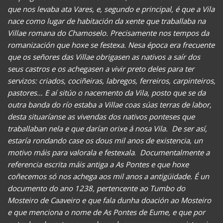
que nos levaba ata Vares, e, segundo e principal, é que a Vila
nace como lugar de habitación da xente que traballaba na
Villae romana do Chamoselo. Precisamente nos tempos da
romanización que hoxe se festexa. Nesa época era frecuente
que os señores das Villae obrigasen as nativos a saír dos
seus castros e os achegasen a vivir preto deles para ter
servizos: criados, cociñeiras, labregos, ferreiros, carpinteiros,
pastores… E aí sitúo o nacemento da Vila, posto que se da
outra banda do río estaba a Villae coas súas terras de labor,
desta situaríanse as vivendas dos nativos ponteses que
traballaban nela e que darían orixe á nosa Vila. De ser así,
estaría rondando case os dous mil anos de existencia, un
motivo máis para valorala e festexala
.
Documentalmente a
referencia escrita máis antiga a As Pontes e que hoxe
coñecemos só nos achega aos mil anos a antigüidade. É un
documento do ano 1238, pertencente ao Tumbo do
Mosteiro de Caaveiro e que fala dunha doación ao Mosteiro
e que menciona o nome de As Pontes de Eume, e que por