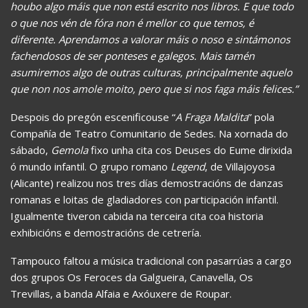
houbo algo máis que non está escrito nos libros. E que todo
o que nos vén de fóra non é mellor co que temos, é
diferente. Aprendamos a valorar máis o noso e sintámonos
fachendosos de ser ponteses e galegos. Mais tamén
asumiremos algo de outras culturas, principalmente aquelo
que non nos amole moito, pero que si nos faga máis felices.
”
Despois do pregón escenificouse “
A Fraga Maldita
” pola
Compañía de Teatro Comunitario de Sedes. Na xornada do
sábado,
Gemola
fixo unha cita cos Deuses do Eume dirixida
ó mundo infantil. O grupo romano
Legend
, de Villajoyosa
(Alicante) realizou nos tres días demostracións de danzas
romanas e loitas de gladiadores con participación infantil.
Igualmente tiveron cabida na terceira cita coa historia
exhibicións e demostracións de cetrería.
Tampouco faltou a música tradicional con pasarrúas a cargo
dos grupos Os Feroces da Galgueira, Canavella, Os
Trevillas, a banda Alfaia e Axóuxere de Roupar.