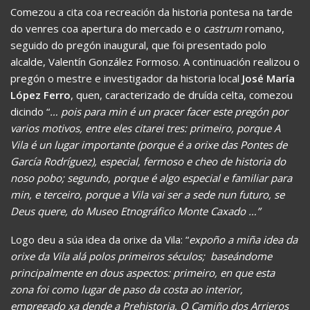
Comezou a cita coa recreación da historia pontesa na tarde
do venres coa apertura do mercado e o
castrum
romano,
seguido do pregón inaugural, que foi presentado polo
alcalde, Valentín González Formoso. A continuación realizou o
pregón o mestre e investigador da historia local
José María
López Ferro
, quen, caracterizado de druída celta, comezou
dicindo “
… pois para min é un pracer facer este pregón por
varios motivos, entre eles citarei tres: primeiro, porque A
Vila é un lugar importante (porque é a orixe das Pontes de
García Rodríguez), especial, fermoso e cheo de historia do
noso pobo; segundo, porque é algo especial e familiar para
min, e terceiro, porque a Vila vai ser a sede nun futuro, se
Deus quere, do Museo Etnográfico Monte Caxado …”
Logo deu a súa idea da orixe da Vila: “
expoño a miña idea da
orixe da Vila alá polos primeiros séculos; baseándome
principalmente en dous aspectos: primeiro, en que esta
zona foi como lugar de paso da costa ao interior,
empregado xa dende a Prehistoria, O Camiño dos Arrieros