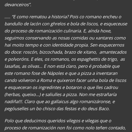
devanceiros”.
….. “
E como rematou a historia? Pois co romano encheu o
bandullo de lacón con ghrelos e bola de liscos, e esqueceuse
do proceso de romanización culinaria. E, aínda hoxe,
seguimos conservando as nosas comidas ou xantares como
hai moito tempo e con identidade propia. Sen esquecernos
do doce: roscón, bizcochada, brazo de xitano, amantecados
e polvoróns. E eles, os romanos, os espaghettis de trigo, as
lasañas, as olivas… E non está claro, pero é probable que
este romano fose de Nápoles e que a pizza a inventaran
cando volveron a Roma e quixeron facer unha bola de liscos
e esqueceran os ingredintes e botaron o que lles cadrou
(herbas, queixo…) e saliulles a pizza. Non me estrañaría
nadiña!!!. Claro que ao gallaicus algo romanizáronse, e
pegóuselles un bo chisco das festas e do deus Baco.
Polo que deducimos queridos vilegos e vilegas que o
proceso de romanización non foi como nolo teñen contado,