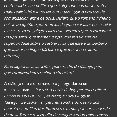
confundades coa política que é algo que nos fai ver unha
mala realidade) e imos ver como tivo lugar o proceso de
romanización entre os dous. (Aclaro que o romano ficheino
hai un anaquiño e por motivos de guión vai falar en castelán
e o castrexo en galego, claro está. Veredes que o romano é
un tipo serio, que mantén o tipo, que ten un aire de
superioridade sobre o castrexo, xa que este é un bárbaro
que fala unha lingua bárbara e que ten unha cultura
bárbara).
Farei algunhas aclaracións polo medio do diálogo para
que
comprendades mellor a situación”.
O diálogo entre o romano e o galego durou un
pouco.
Romano.-
Pues si, a partir de hoy perteneceréis al
CONVENTUS LUCENSE, es decir, a Lucus Augusti.
Galego.-
Se cadra… si, pero eu sonche do Castro dos
Loureiros, do Clan dos Ponteses e temos por cores o verde
da nosa Terr
a e o vermello do sangue vertido
polos nosos