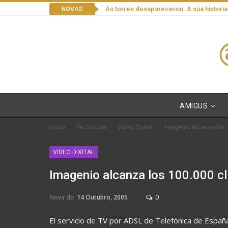
As torres desapareceron. A súa historia
NOVAS
AMIGUS
Inicio
Tecnoloxía
Video Dixital
Imagenio alcanza los 
VIDEO DIXITAL
Imagenio alcanza los 100.000 cl
Nova do
14 Outubro, 2005
0
El servicio de TV por ADSL de Telefónica de Españ