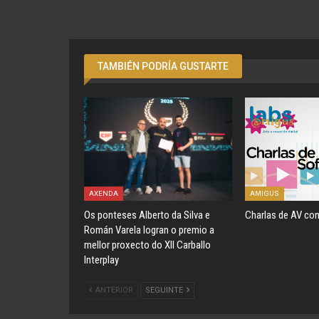
TAMBIÉN PODRÍA GUSTARTE
AXENDA
AMIGUS
Os ponteses Alberto da Silva e
Charlas de AV con
Román Varela logran o premio a
mellor proxecto do XII Carballo
Interplay
ANTERIOR
SEGUINTE