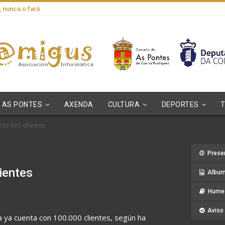
, nunca o fará
AS PONTES
AXENDA
CULTURA
DEPORTES
100.000 clientes
Prese
ientes
Album
Hume 
Aviso 
a ya cuenta con 100.000 clientes, según ha