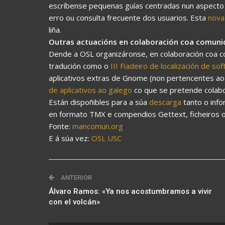
escríbense pequenas guías centradas nun aspecto 
erro ou consulta frecuente dos usuarios. Esta
nova
liña.
Outras actuacións en colaboración coa comuni
Dende a OSL organizáronse, en colaboración coa c
tradución como o
III Fiadeiro de localización de s
aplicativos extras de Gnome (non pertencentes ao
de aplicativos ao galego
co que se pretende colabo
Están dispoñibles para a súa
descarga
tanto o inf
en formato TMX e compendios Gettext, ficheiros or
Fonte:
mancomun.org
E á súa vez:
OSL USC
ANTERIOR
Álvaro Ramos: «Ya nos acostumbramos a vivir
con el volcán»