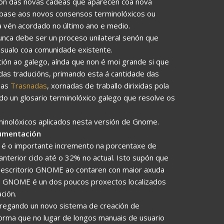
ción das novas cadeas que aparecen coa nova
n base aos novos consensos terminolóxicos ou
ga vén acordado no último ano e medio.
 nunca debe ser un proceso unilateral senón que
nsualo coa comunidade existente.
ión ao galego, aínda que non é moi grande si que
das traducións, primando esta á cantidade das
 as
Trasnadas
, xornadas de traballo dirixidas pola
do un glosario terminolóxico galego que resolve os
minolóxicos aplicados nesta versión de Gnome.
cumentación
 é o importante incremento na porcentaxe de
terior ciclo até o 32% no actual. Isto supón que
o escritorio GNOME ao contaren con maior axuda
rio GNOME é un dos poucos proxectos localizados
ción.
egando un novo sistema de creación de
rma que no lugar de longos manuais de usuario