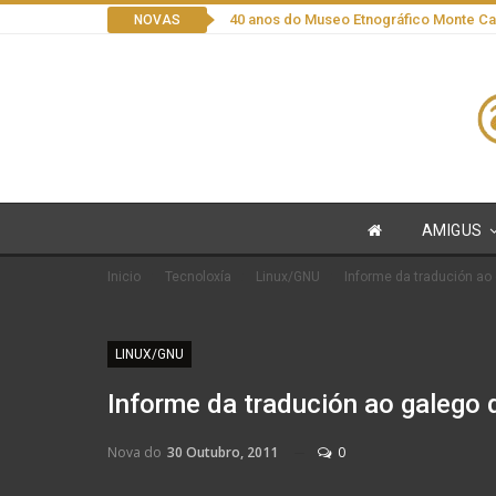
40 anos do Museo Etnográfico Monte C
NOVAS
AMIGUS
Inicio
Tecnoloxía
Linux/GNU
Informe da tradución ao
LINUX/GNU
Informe da tradución ao galego
Nova do
30 Outubro, 2011
0