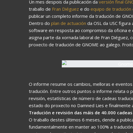
Un mes despois da publicación da
versión final G
traballo de
Fran Diéguez
e do
equipo de tradució
publicar un completo informe da tradución de GNO
Dentro do
plan de actuación
da OSL da USC figura a
software en resposta ao compromiso da oficina e d
asigna parte da xornada laboral de Fran Diéguez, 
proxecto de tradución de GNOME ao galego. Froito 
O informe resume os cambios, melloras e eventos 
tradución. Entre outros puntos o informe relata o
revisión, estatísticas de número de cadeas traduci
estado do proxecto no Damned Lies e finalmente as
Tradución e revisión das máis de 40.000 cadeas
O traballo destes últimos 6 meses, dende a publica
fundamentalmente en manter ao 100% a tradución 