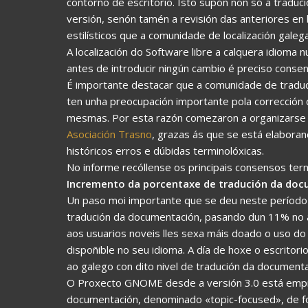
contorno de escritorio. Isto supón non só a tradu
versión, senón tamén a revisión das anteriores e
estilísticos que a comunidade de localización gale
A localización do Software libre a calquera idioma
antes de introducir ningún cambio é preciso conse
É importante destacar que a comunidade de traduc
ten unha preocupación importante pola corrección 
mesmas. Por esta razón comezaron a organizarse
Asociación Trasno
, grazas ás que se está elaboran
históricos erros e dúbidas terminolóxicas.
No informe recóllense os principais consensos ter
Incremento da porcentaxe de tradución da do
Un paso moi importante que se deu neste período
tradución da documentación, pasando dun 11% no an
aos usuarios noveis lles sexa máis doado o uso d
dispoñible no seu idioma. A día de hoxe o escrito
ao galego con dito nivel de tradución da documenta
O Proxecto GNOME desde a versión 3.0 está empr
documentación, denominado «topic-focused», de fo