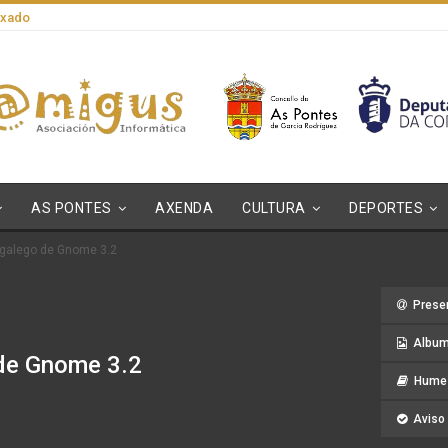
axado
AS PONTES
AXENDA
CULTURA
DEPORTES
 galego de Gnome 3.2
Prese
Album
 de Gnome 3.2
Hume 
Aviso 