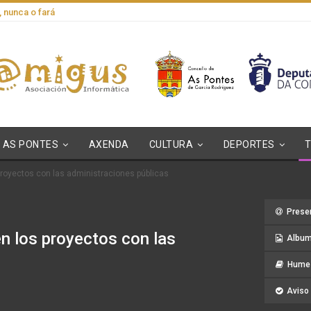
, nunca o fará
AS PONTES
AXENDA
CULTURA
DEPORTES
proyectos con las administraciones públicas
Prese
en los proyectos con las
Album
Hume 
Aviso 