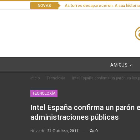
As torres desapareceron. A súa historia
NOVAS
AMIGUS
Inicio
Tecnoloxía
Intel España confirma un parón en los 
TECNOLOXÍA
Intel España confirma un parón 
administraciones públicas
Nova do
21 Outubro, 2011
0