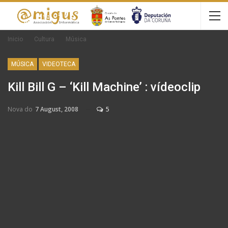
Inicio
Cultura
Música
MÚSICA
VIDEOTECA
Kill Bill G – ‘Kill Machine’ : vídeoclip
Nova do
7 August, 2008
5