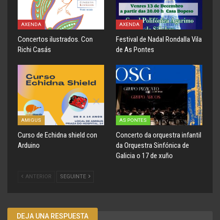
AXENDA
AXENDA
Concertos ilustrados. Con
Festival de Nadal Rondalla Vila
Richi Casás
de As Pontes
AMIGUS
AS PONTES
Curso de Echidna shield con
Concerto da orquestra infantil
Arduino
da Orquestra Sinfónica de
Galicia o 17 de xuño
ANTERIOR
SEGUINTE
DEJA UNA RESPUESTA