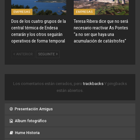
EMPRESAS
EMPRESAS
Dos de los cuatro grupos de la
Teresa Ribera dice que no será
central térmica de Endesa
necesario reactivar As Pontes
cerrarán y los otros seguirán
“a no ser que haya una
operativos de forma temporal
acumulación de catástrofes”
ANTERIOR
SEGUINTE
Los comentarios están cerrados, pero
trackbacks
Y pingbacks
están abiertos.
Presentación Amigus
Album fotográfico
Hume Historia