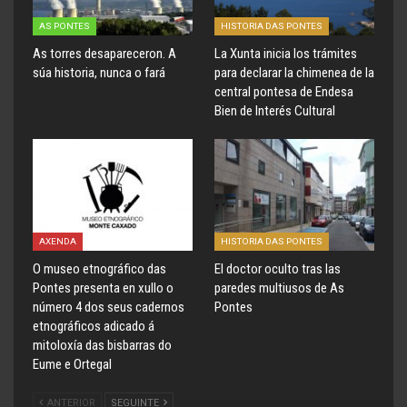
AS PONTES
HISTORIA DAS PONTES
As torres desapareceron. A
La Xunta inicia los trámites
súa historia, nunca o fará
para declarar la chimenea de la
central pontesa de Endesa
Bien de Interés Cultural
AXENDA
HISTORIA DAS PONTES
O museo etnográfico das
El doctor oculto tras las
Pontes presenta en xullo o
paredes multiusos de As
número 4 dos seus cadernos
Pontes
etnográficos adicado á
mitoloxía das bisbarras do
Eume e Ortegal
ANTERIOR
SEGUINTE