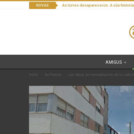
As torres desapareceron. A súa historia
NOVAS
AMIGUS
Inicio
As Pontes
Las obras de remodelación de la calle 