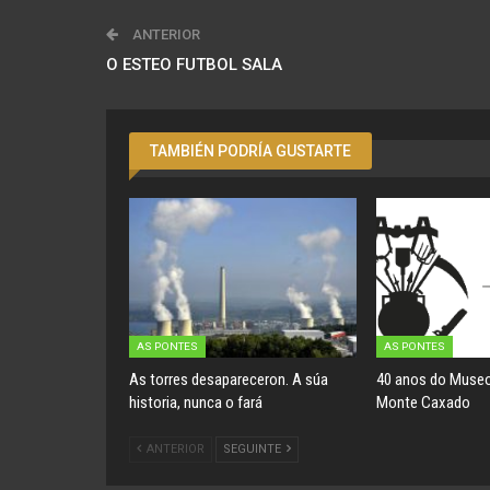
ANTERIOR
O ESTEO FUTBOL SALA
TAMBIÉN PODRÍA GUSTARTE
AS PONTES
AS PONTES
As torres desapareceron. A súa
40 anos do Museo
historia, nunca o fará
Monte Caxado
ANTERIOR
SEGUINTE