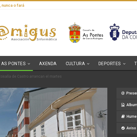
, nunca o fará
AS PONTES
AXENDA
CULTURA
DEPORTES
Rosalía de Castro arrancan el martes
Prese
Album
Hume 
Aviso 