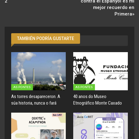
2
contra el Espanyol es mi
mejor recuerdo en
Primera»
TAMBIÉN PODRÍA GUSTARTE
AS PONTES
AS PONTES
As torres desapareceron. A
40 anos do Museo
súa historia, nunca o fará
Etnográfico Monte Caxado