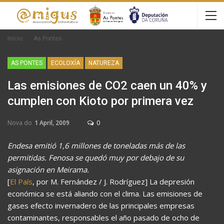
Inicio
As Pontes
AS PONTES
ECOLOXÍA
NATUREZA
Las emisiones de CO2 caen un 40% y
cumplen con Kioto por primera vez
Nova do
1 April, 2009
0
Endesa emitió 1,6 millones de toneladas más de las
permitidas. Fenosa se quedó muy por debajo de su
asignación en Meirama.
[
El País
, por M. Fernández / J. Rodríguez] La depresión
económica se está aliando con el clima. Las emisiones de
gases efecto invernadero de las principales empresas
contaminantes, responsables el año pasado de ocho de