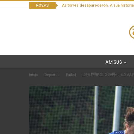
As torres desapareceron. A súa historia
NOVAS
AMIGUS
Inicio
Deportes
Futbol
LIGA FERROL XUVENIL. CD AS 