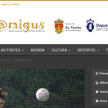
, nunca o fará
AS PONTES
AXENDA
CULTURA
DEPORTES
PONTES 2 – MEIRÁS CF 0
Prese
Album
Hume 
Aviso 