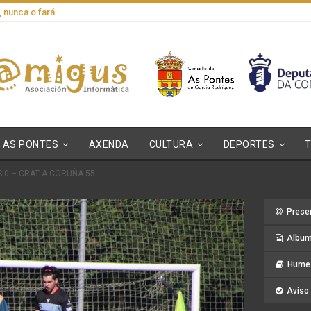
, nunca o fará
AS PONTES
AXENDA
CULTURA
DEPORTES
S 0 – CRAT A CORUÑA 55
Prese
Album
Hume 
Aviso 