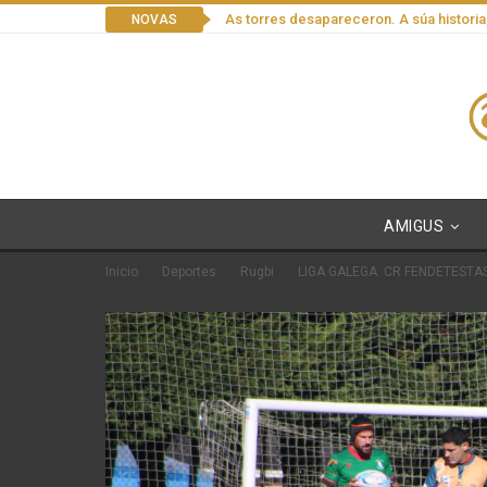
As torres desapareceron. A súa historia
NOVAS
AMIGUS
Inicio
Deportes
Rugbi
LIGA GALEGA. CR FENDETESTA