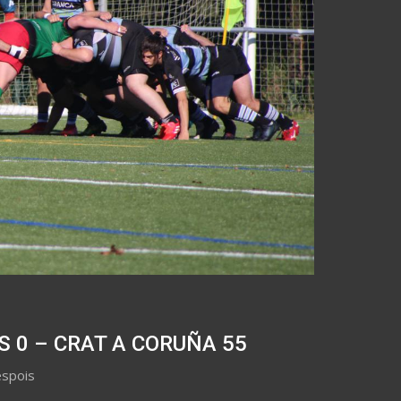
S 0 – CRAT A CORUÑA 55
espois