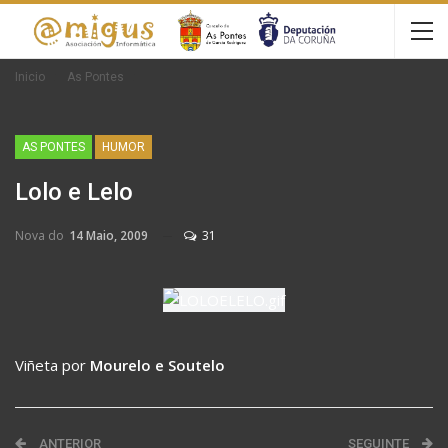
Inicio
As Pontes
AS PONTES
HUMOR
Lolo e Lelo
Nova do
14 Maio, 2009
31
Viñeta por
Mourelo e Soutelo
ANTERIOR
SEGUINTE