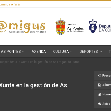
, nunca o fará
AS PONTES
AXENDA
CULTURA
DEPORTES
suspenden a la Xunta en la gestión de As Fragas do Eume
Prese
Xunta en la gestión de As
Album
Hume 
Aviso 