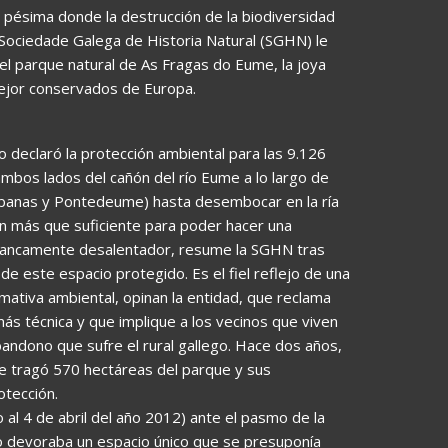
n pésima donde la destrucción de la biodiversidad
a Sociedade Galega de Historia Natural (SGHN) le
el parque natural de As Fragas do Eume, la joya
mejor conservados de Europa.
declaró la protección ambiental para las 9.126
mbos lados del cañón del río Eume a lo largo de
Cabanas y Pontedeume) hasta desembocar en la ría
an más que suficiente para poder hacer una
 francamente desalentador, resume la SGHN tras
de este espacio protegido. Es el fiel reflejo de una
rmativa ambiental, opinan la entidad, que reclama
 más técnica y que implique a los vecinos que viven
l abandono que sufre el rural gallego. Hace dos años,
 se tragó 570 hectáreas del parque y sus
otección.
 al 4 de abril del año 2012) ante el pasmo de la
ego devoraba un espacio único que se presuponía