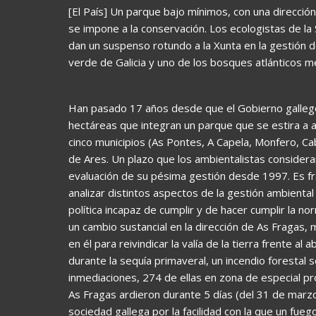
[El País] Un parque bajo mínimos, con una direcció
se impone a la conservación. Los ecologistas de l
dan un suspenso rotundo a la Xunta en la gestión d
verde de Galicia y uno de los bosques atlánticos 
Han pasado 17 años desde que el Gobierno gallego 
hectáreas que integran un parque que se estira a a
cinco municipios (As Pontes, A Capela, Monfero, 
de Ares. Un plazo que los ambientalistas consider
evaluación de su pésima gestión desde 1997. Es
analizar distintos aspectos de la gestión ambiental 
política incapaz de cumplir y de hacer cumplir la no
un cambio sustancial en la dirección de As Fragas,
en él para reivindicar la valía de la tierra frente a
durante la sequía primaveral, un incendio forestal
inmediaciones, 274 de ellas en zona de especial pr
As Fragas ardieron durante 5 días (del 31 de marzo
sociedad gallega por la facilidad con la que un fu