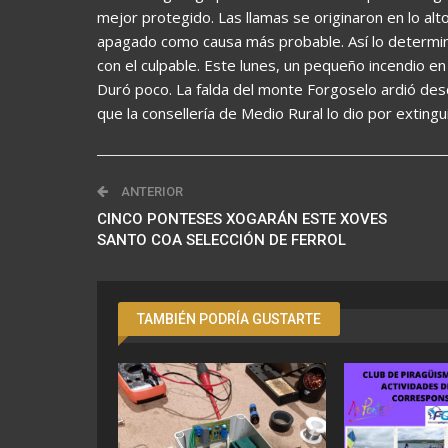
mejor protegido. Las llamas se originaron en lo al
apagado como causa más probable. Así lo determinó 
con el culpable. Este lunes, un pequeño incendio e
Duró poco. La falda del monte Forgoselo ardió desd
que la consellería de Medio Rural lo dio por exting
ANTERIOR
CINCO PONTESES XOGARÁN ESTE XOVES
SANTO COA SELECCIÓN DE FERROL
TAMBIÉN PODRÍA GUSTARTE