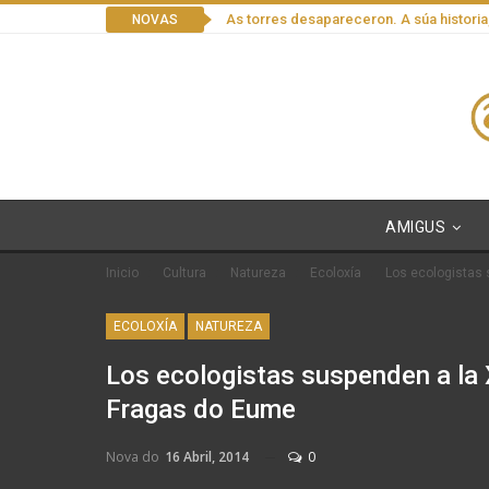
As torres desapareceron. A súa historia
NOVAS
AMIGUS
Inicio
Cultura
Natureza
Ecoloxía
Los ecologistas 
ECOLOXÍA
NATUREZA
Los ecologistas suspenden a la 
Fragas do Eume
Nova do
16 Abril, 2014
0