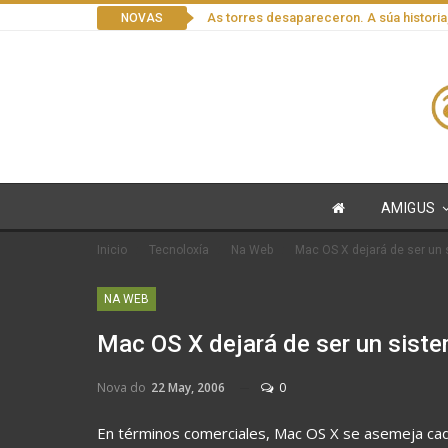
As torres desapareceron. A súa historia
NOVAS
AMIGUS
Inicio
Tecnoloxía
Na Web
Mac OS X dejará de ser un 
NA WEB
Mac OS X dejará de ser un siste
Nova do
22 May, 2006
0
En términos comerciales, Mac OS X se asemeja cad