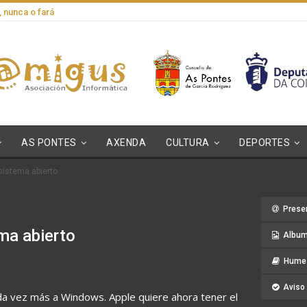
, nunca o fará
AS PONTES
AXENDA
CULTURA
DEPORTES
sistema abierto
Prese
ma abierto
Album
Hume 
Aviso 
a vez más a Windows. Apple quiere ahora tener el