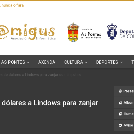
, nunca o fará
AS PONTES
AXENDA
CULTURA
DEPORTES
es de dólares a Lindows para zanjar sus disputas
Prese
 dólares a Lindows para zanjar
Album
Hume 
Aviso 