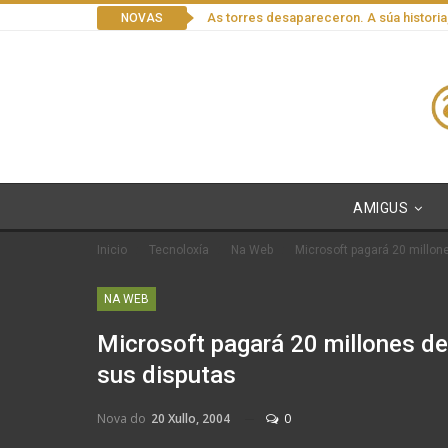
As torres desapareceron. A súa historia
NOVAS
AMIGUS
Inicio
Tecnoloxía
Na Web
Microsoft pagará 20 millon
NA WEB
Microsoft pagará 20 millones de
sus disputas
Nova do
20 Xullo, 2004
0