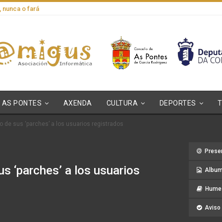
, nunca o fará
AS PONTES
AXENDA
CULTURA
DEPORTES
so de sus ‘parches’ a los usuarios registrados
Prese
us ‘parches’ a los usuarios
Album
Hume 
Aviso 