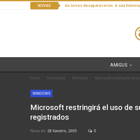
As torres desapareceron. A súa historia
NOVAS
AMIGUS
Inicio
Tecnoloxía
Windows
Microsoft restringirá el u
WINDOWS
Microsoft restringirá el uso de s
registrados
Nova do
28 Xaneiro, 2005
0