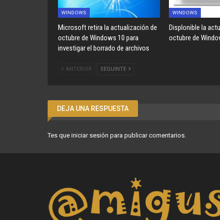
WINDOWS
WINDOWS
Microsoft retira la actualización de
Displonible la act
octubre de Windows 10 para
octubre de Windo
investigar el borrado de archivos
ANTERIOR
SEGUINTE
DEJA UNA RESPUESTA
Tes que
iniciar sesión
para publicar comentarios.