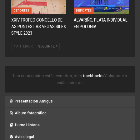
DEPORTES
DEPORTES
XXIV TROFEO CONCELLO DE
ALVARIÑO, PLATA INDIVIDUAL
AS PONTES LAS VEGAS SILEX
EN POLONIA
STYLE 2023
ANTERIOR
SEGUINTE
Los comentarios están cerrados, pero
trackbacks
Y pingbacks
están abiertos.
Presentación Amigus
Album fotográfico
Hume Historia
Aviso legal