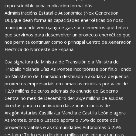
imprescindible unha implicación formal dás
Administracións,Estatal e Autonómica (Nex Generation
UE),que dean forma ás capacidades enerxéticas do noso
municipio,onde vento,auga e gas son elementos que teñen
que servirnos para desenvolver un proxecto enerxético que
nos permita continuar como o principal Centro de Xeneración
Eléctrica do Noroeste de España.
Coa signatura da Ministra de Transición e a Ministra de
Traballo Yolanda Díaz,As Pontes incorpórase,por fin,o Fondo
do Ministerio de Transición destinado a axudas a pequenos
proxectos empresariais en comarcas mineiras por valor de
12,9 millóns de euros,ademais do anuncio do Goberno
Central no mes de Decembro de128,9 millóns de axudas
directas para a reactivación dás zonas mineiras de
Aragón,Asturias,Castilla-La Mancha e Castilla León e agora
As Pontes, onde o Estado aporta o 75% do coste dós
proxectos viables e as Comunidades Autónomas o 25%
restante.Todo esto dirixido a millora dás infraestructuras