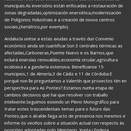
municipais.As inversións están enfocadas a restauración de
zonas degradadas,optimización enerxética,modernización
de Polígonos Industriais e a creación de novos centros
sociais,(Xeriátrico,por exemplo).
Andalucía unése a estas axudas a través dun Convenio
económico ainda sin cuantificar.Son 3 centrales térmicas as
afectadas,Carboneras,Puente Nuevo e os Barrios,que
incluirá enerxías renovables,economía circular,agricultura
ecolóxica e a gandería extensiva. Benefícianse 15
municipios,1 de Almería,3 de Cádiz e 11 de Córdoba.E
porqué non lle preguntamos a Valentín que proxectos tén en
perspectiva para As Pontes?.Estamos nunha etapa de
cambios decisivos que hai que resolver con traballo
intelixente.Seguimos esixindo un Pleno Monográfico para
tratar estes trascendentais temas para o futuro das
Pontes,que o alcalde faiga acto de presencia nos mesmos e
informe ós veciños sobre a situación actual con respecto às
posicións adoptadas polo Ministerio, Xunta i Endesa.