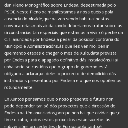
dun Pleno Monográfico sobre Endesa, desestimada polo
PSOE.Neste Pleno xa manifestamos a nosa queixa pola
ausencia do Alcalde,que xa ven sendo habitual nestas
convocatorias,mais ainda cando deberíamos tratar sobre as
circunstancias tan especiais que estamos a vivir có peche da
C.T. anunciada por Endesa,a pesar da posición contraria do
Municipio e Administracións,ás que lles ven moi ben ir
queimando etapas e chegar o mes de Xullo,data prevista
por Endesa para o apagado definitivo dás instalacións.Hai
unha serie se custións que o grupo de goberno está
obligado a aclarar,un deles o proxecto de demolición dás
instalacións presentado por Endesa e o que nos opoñemos
rotundamente.
En Xuntos pensamos que o noso presente e futuro non
pode depender tan só dós proxectos que a dirección de
Endesa xa tén anunciados,porque non hai que olvidar que,o
fin e o cabo, todos estos proxectos están suxetos ás
subvencións procedentes de Europa,polo tanto,é