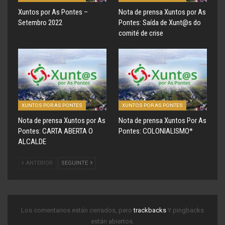
Xuntos por As Pontes –
Nota de prensa Xuntos por As
Setembro 2022
Pontes: Saída de Xunt@s do
comité de crise
XUNTOS POR AS PONTES
XUNTOS POR AS PONTES
Nota de prensa Xuntos por As
Nota de prensa Xuntos Por As
Pontes: CARTA ABERTA O
Pontes: COLONIALISMO*
ALCALDE
ANTERIOR
SEGUINTE
Los comentarios están cerrados, pero
trackbacks
Y pingbacks
están abiertos.