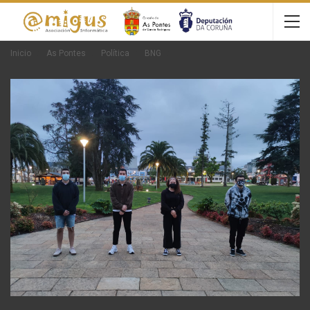
Inicio
As Pontes
Política
BNG