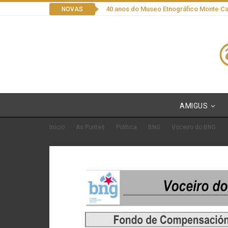
40 anos do Museo Etnográfico Monte C
NOVAS
AMIGUS
Inicio
As Pontes
Política
BNG
Voceiro do BNG