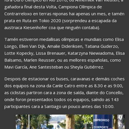
gañadora final desta Volta, Campiona Olímpica de
Contrarreloxo en terras niponas hai apenas un mes, e tamén
prata en Ruta en Tokio 2020 (sorprendeu a escapada da
austriaca Kiesenhofer coa que ninguén contaba).
Tamén estiveron medallisas olímpicas e mundiais como Elisa
Longo, Ellen Van Dijk, Amalie Dideriksen, Tatiana Guderzo,
Lotte Kopecky, Lissa Brenauer, Katarzyna Niewiadoma, Elisa
Balsamo, Marlen Reusser, ou as mellores españolas, como
Mavi García, Ane Santesteban ou Sheyla Gutiérrez.
Despois de estacionar os buses, caravanas e demáis coches
dos equipos na zona da Canle Catro entre as 8.30 e as 9:00,
as ciclistas partiron cara a zona de saída, diante do Concello,
onde foron presentados todos os equipos, saíndo as 143
participantes cara a Santiago un pouco antes das 10:00.