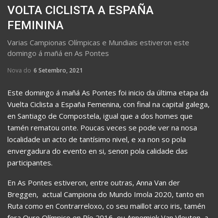
VOLTA CICLISTA A ESPAÑA
FEMININA
Varias Campionas Olímpicas e Mundiais estiveron este
domingo á mañá en As Pontes
Nova do
6 Setembro, 2021
Este domingo á mañá As Pontes foi inicio da última etapa da
Vuelta Ciclista a España Femenina, con final na capital galega,
en Santiago de Compostela, igual que a dos homes que
tamén rematou onte. Poucas veces se pode ver na nosa
localidade un acto de tantísimo nivel, e xa non so pola
envergadura do evento en si, senon pola calidade das
participantes.
En As Pontes estiveron, entre outras, Anna Van der
Breggen, actual Campiona do Mundo Imola 2020, tanto en
Ruta como en Contrarreloxo, co seu maillot arco iris, tamén
fora Ouro Olímpico en Río 2016, ou Annemiek Van Vleuten, a