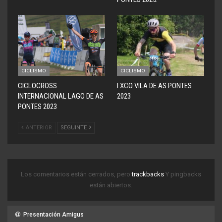
CICLISMO
CICLISMO
CICLOCROSS
I XCO VILA DE AS PONTES
INTERNACIONAL LAGO DE AS
2023
PONTES 2023
ANTERIOR
SEGUINTE
Los comentarios están cerrados, pero
trackbacks
Y pingbacks
están abiertos.
Presentación Amigus