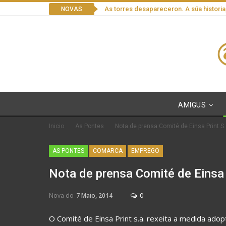
As torres desapareceron. A súa historia
NOVAS
AMIGUS
Inicio
As Pontes
Nota de prensa Comité de Einsa Print S.
AS PONTES
COMARCA
EMPREGO
Nota de prensa Comité de Einsa 
Nova do
7 Maio, 2014
0
O Comité de Einsa Print s.a. rexeita a medida ado