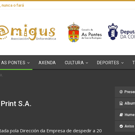
, nunca o fará
AS PONTES
AXENDA
CULTURA
DEPORTES
A.
Prese
Print S.A.
Album
Hume 
Aviso 
ptada pola Dirección da Empresa de despedir a 20