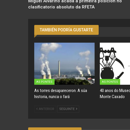
Miguel Alvariño acada a primeira posición no
clasificatorio absoluto da RFETA
TAMBIÉN PODRÍA GUSTARTE
AS PONTES
AS PONTES
As torres desapareceron. A súa
40 anos do Museo
historia, nunca o fará
Monte Caxado
ANTERIOR
SEGUINTE