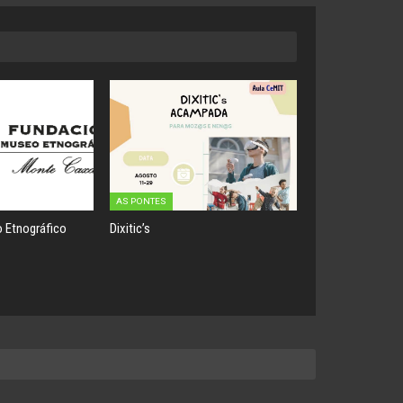
AS PONTES
 Etnográfico
Dixitic’s