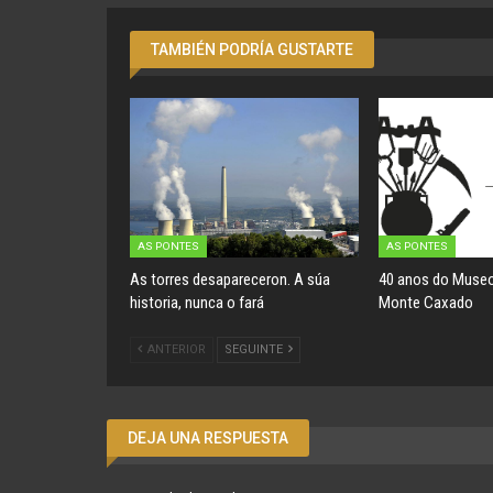
TAMBIÉN PODRÍA GUSTARTE
AS PONTES
AS PONTES
As torres desapareceron. A súa
40 anos do Museo
historia, nunca o fará
Monte Caxado
ANTERIOR
SEGUINTE
DEJA UNA RESPUESTA