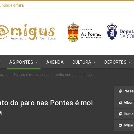
, nunca o fará
AS PONTES
AXENDA
CULTURA
DEPORTES
aro nas Pontes é moi superior á media estatal e galega
Prese
to do paro nas Pontes é moi
Album
a
Hume 
Aviso 