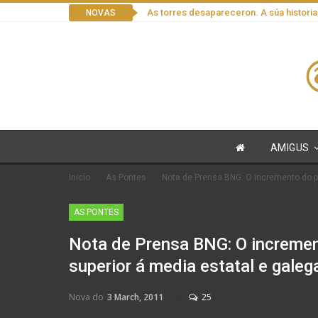
As torres desapareceron. A súa historia
NOVAS
AMIGUS
Inicio
As Pontes
Nota de Prensa BNG: O incremento do p
AS PONTES
Nota de Prensa BNG: O incremen
superior á media estatal e galeg
Nova do
3 March, 2011
25