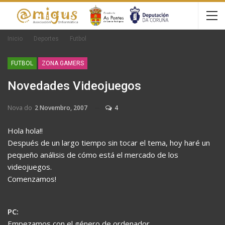
Inicio
Deportes
Futbol
FUTBOL
ZONA GAMERS
Novedades Videojuegos
Nova do
2 Novembro, 2007
4
Hola hola!!
Después de un largo tiempo sin tocar el tema, hoy haré un
pequeño análisis de cómo está el mercado de los
videojuegos.
Comenzamos!
PC:
Empezamos con el género de ordenador.