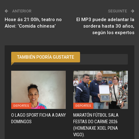
ANTERIOR
SEGUINTE
Hoxe ás 21:00h, teatro no
El MP3 puede adelantar la
Alovi: ‘Comida chinesa’
sordera hasta 30 años,
según los expertos
TAMBIÉN PODRÍA GUSTARTE
DEPORTES
DEPORTES
O LAGO SPORT FICHA A DANY
MARATÓN FÚTBOL SALA
DOMINGOS
FESTAS DO CARME 2026
(HOMENAXE XOEL PENA
VIGO).