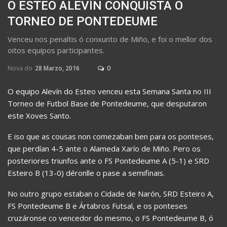
O ESTEO ALEVÍN CONQUISTA O
TORNEO DE PONTEDEUME
Venceu nos penaltis ó conxunto de Miño, e foi o mellor dos
oitos equipos participantes.
Nova do
28 Marzo, 2016
0
O equipo Alevín do Esteo venceu esta Semana Santa no III
Torneo de Futbol Base de Pontedeume, que desputaron
este Xoves Santo.
E iso que as cousas non comezaban ben para os ponteses,
que perdían 4-5 ante o Alameda Xarío de Miño. Pero os
posteriores triunfos ante o FS Pontedeume A (5-1) e SRD
Esteiro B (13-0) déronlle o pase a semifinais.
No outro grupo estaban o Cidade de Narón, SRD Esteiro A,
FS Pontedeume B e Ártabros Futsal, e os ponteses
cruzáronse co vencedor do mesmo, o FS Pontedeume B, ó