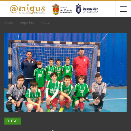
Inicio
Deportes
Futbol
FUTBOL