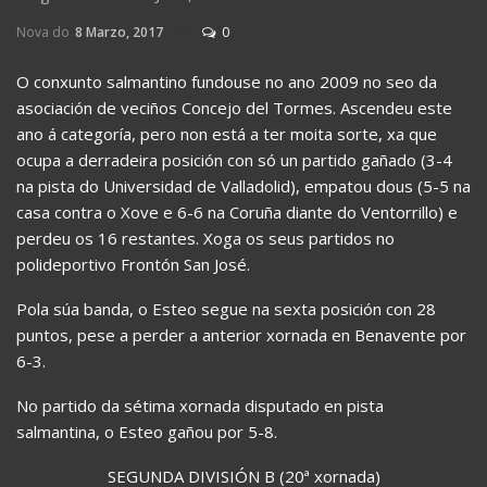
Nova do
8 Marzo, 2017
0
O conxunto salmantino fundouse no ano 2009 no seo da
asociación de veciños Concejo del Tormes. Ascendeu este
ano á categoría, pero non está a ter moita sorte, xa que
ocupa a derradeira posición con só un partido gañado (3-4
na pista do Universidad de Valladolid), empatou dous (5-5 na
casa contra o Xove e 6-6 na Coruña diante do Ventorrillo) e
perdeu os 16 restantes. Xoga os seus partidos no
polideportivo Frontón San José.
Pola súa banda, o Esteo segue na sexta posición con 28
puntos, pese a perder a anterior xornada en Benavente por
6-3.
No partido da sétima xornada disputado en pista
salmantina, o Esteo gañou por 5-8.
SEGUNDA DIVISIÓN B (20ª xornada)