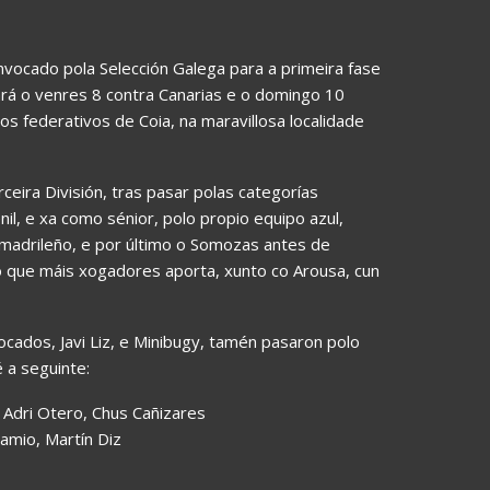
nvocado pola Selección Galega para a primeira fase
rá o venres 8 contra Canarias e o domingo 10
s federativos de Coia, na maravillosa localidade
ceira División, tras pasar polas categorías
il, e xa como sénior, polo propio equipo azul,
o madrileño, e por último o Somozas antes de
o que máis xogadores aporta, xunto co Arousa, cun
cados, Javi Liz, e Minibugy, tamén pasaron polo
 a seguinte:
, Adri Otero, Chus Cañizares
jamio, Martín Diz