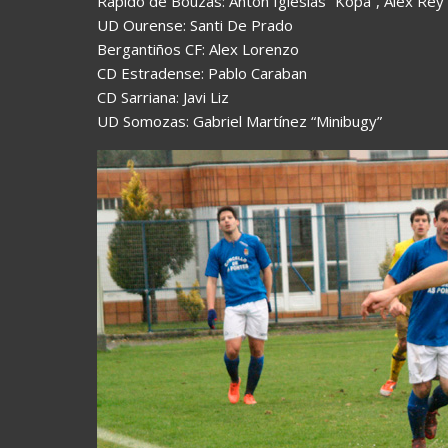
Rápido de Bouzas: Antón Iglesias “Kopa”, Alex Rey
UD Ourense: Santi De Prado
Bergantiños CF: Alex Lorenzo
CD Estradense: Pablo Caraban
CD Sarriana: Javi Liz
UD Somozas: Gabriel Martínez “Minibugy”