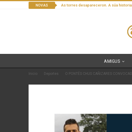
As torres desapareceron. A súa historia
NOVAS
AMIGUS
Inicio
Deportes
O PONTÉS CHUS CAÑIZARES CONVOCAD