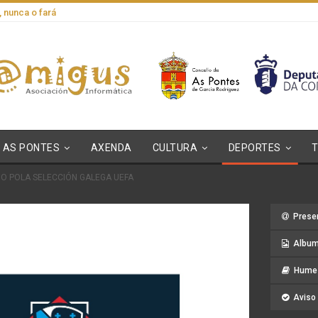
, nunca o fará
AS PONTES
AXENDA
CULTURA
DEPORTES
O POLA SELECCIÓN GALEGA UEFA
Prese
Album
Hume 
Aviso 