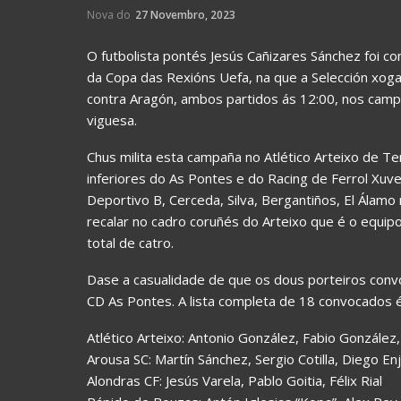
Nova do
27 Novembro, 2023
O futbolista pontés Jesús Cañizares Sánchez foi co
da Copa das Rexións Uefa, na que a Selección xoga
contra Aragón, ambos partidos ás 12:00, nos campo
viguesa.
Chus milita esta campaña no Atlético Arteixo de Ter
inferiores do As Pontes e do Racing de Ferrol Xuven
Deportivo B, Cerceda, Silva, Bergantiños, El Álam
recalar no cadro coruñés do Arteixo que é o equip
total de catro.
Dase a casualidade de que os dous porteiros convo
CD As Pontes. A lista completa de 18 convocados é
Atlético Arteixo: Antonio González, Fabio González
Arousa SC: Martín Sánchez, Sergio Cotilla, Diego En
Alondras CF: Jesús Varela, Pablo Goitia, Félix Rial