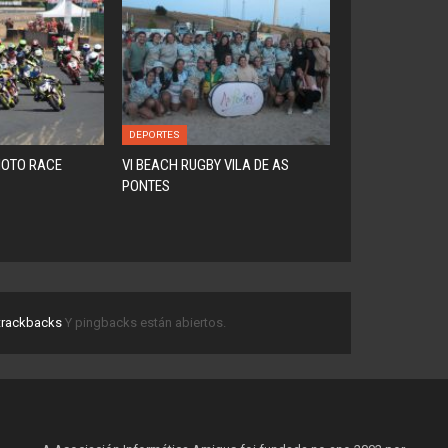
DEPORTES
MOTO RACE
VI BEACH RUGBY VILA DE AS
PONTES
trackbacks
Y pingbacks están abiertos.