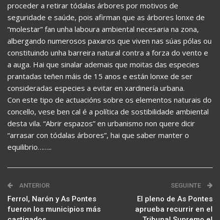
proceder a retirar tódalas árbores por motivos de
seguridade e saúde, pois afirman que as árbores lonxe de
“molestar” fan unha laboura ambiental necesaria na zona,
albergando numerosos paxaros que viven nas súas pólas ou
constituindo unha barreira natural contra a forza do vento e
a auga. Hai que sinalar ademais que moitas das especies
prantadas teñen máis de 15 anos e están lonxe de ser
consideradas especies a evitar en xardinería urbana.
Con este tipo de actuacións sobre os elementos naturais do
concello, vese ben cal é a política de sostibilidade ambiental
desta vila. “Abrir espazos” en urbanismo non quere dicir
“arrasar con tódalas árbores”, hai que saber manter o
equilibrio……..
ANTERIOR
SEGUINTE
Ferrol, Narón y As Pontes
El pleno de As Pontes
fueron los municipios más
aprueba recurrir en el
castigados
Tribunal Supremo el