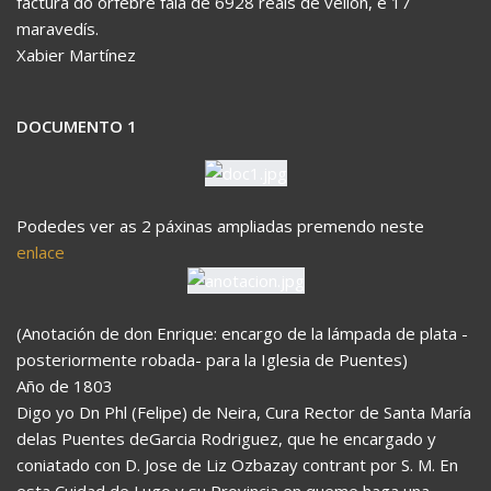
factura do orfebre fala de 6928 reais de vellón, e 17
maravedís.
Xabier Martínez
DOCUMENTO 1
Podedes ver as 2 páxinas ampliadas premendo neste
enlace
(Anotación de don Enrique: encargo de la lámpada de plata -
posteriormente robada- para la Iglesia de Puentes)
Año de 1803
Digo yo Dn Phl (Felipe) de Neira, Cura Rector de Santa María
delas Puentes deGarcia Rodriguez, que he encargado y
coniatado con D. Jose de Liz Ozbazay contrant por S. M. En
esta Cuidad de Lugo y su Provincia en queme haga una