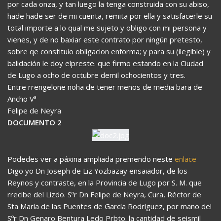
por cada onza, y tan luego la tenga construida con su abiso,
hade hade ser de mi cuenta, remita por ella y satisfacerle su
total importe a lo qual me sujeto y obligo con mi persona y
vienes, y de no baxiar este contrato por ningún pretesto,
sobre qe constituio obligacion enforma; y para su (ilegible) y
balidación le doy elpreste. que firmo estando en la Ciudad
de Lugo a ocho de octubre demil ochocientos y tres.
Entre rrengelone noha de tener menos de media bara de
Ancho Vª
Felipe de Neyra
DOCUMENTO 2
Podedes ver a páxina ampliada premendo neste
enlace
Digo yo Dn Joseph de Liz Yozbazay ensaiador, de los
Reynos y contraste, en la Provincia de Lugo por S. M. que
rrecibe del Lizdo. Sºr Dn Felipe de Neyra, Cura, Réctor de
Sta María de las Puentes de García Rodríguez, por mano del
Sºr Dn Genaro Bentura Ledo Prbto. la cantidad de seismil