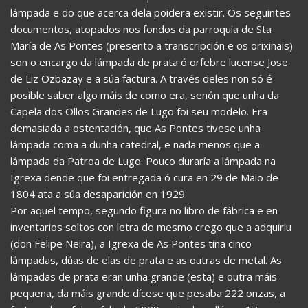
lámpada e do que acerca dela poidera existir. Os seguintes
documentos, atopados nos fondos da parroquia de Sta
María de As Pontes (presento a transcripción e os orixinais)
son o encargo da lámpada de prata ó orfebre lucense Jose
de Liz Ozbazay e a súa factura. A través deles non só é
posible saber algo máis de como era, senón que unha da
Capela dos Ollos Grandes de Lugo foi seu modelo. Era
demasiada a ostentación, que As Pontes tivese unha
lámpada coma a dunha catedral, e nada menos que a
lámpada da Patroa de Lugo. Pouco duraría a lámpada na
Igrexa dende que foi entregada ó cura en 29 de Maio de
1804 ata a súa desaparición en 1929.
Por aquel tempo, segundo figura no libro de fábrica e en
inventarios soltos con letra do mesmo crego que a adquiriu
(don Felipe Neira), a Igrexa de As Pontes tiña cinco
lámpadas, dúas de elas de prata e as outras de metal. As
lámpadas de prata eran unha grande (esta) e outra máis
pequena, da máis grande dícese que pesaba 222 onzas, a