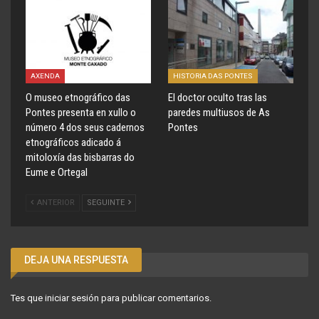
AXENDA
HISTORIA DAS PONTES
O museo etnográfico das
El doctor oculto tras las
Pontes presenta en xullo o
paredes multiusos de As
número 4 dos seus cadernos
Pontes
etnográficos adicado á
mitoloxía das bisbarras do
Eume e Ortegal
ANTERIOR
SEGUINTE
DEJA UNA RESPUESTA
Tes que
iniciar sesión
para publicar comentarios.