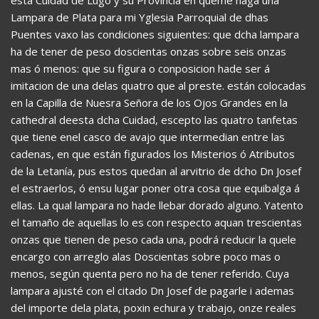
Lampara de Plata para mi Yglesia Parroquial de dhas
Puentes vaxo las condiciones siguientes: que dcha lampara
ha de tener de peso doscientas onzas sobre seis onzas
mas ó menos: que su figura o conposicion hade ser á
imitacion de una delas quatro que al preste. están colocadas
en la Capilla de Nuesra Señora de los Ojos Grandes en la
cathedral deesta dcha Cuidad, escepto las quatro tanfetas
que tiene enel casco de avajo que intermedian entre las
cadenas, en que están figurados los Misterios ó Atributos
de la Letanía, pus estos quedan al arvitrio de dcho Dn Josef
el estraerlos, ó ensu lugar poner otra cosa que equibalga á
ellas. La qual lampara no hade llebar dorado alguno. Yatento
el tamaño de aquellas lo es con respecto aquan trescientas
onzas que tienen de peso cada una, podrá reducir la quele
encargo con arreglo alas Doscientas sobre poco mas o
menos, según quenta pero no ha de tener referido. Cuya
lampara ajusté con el citado Dn Josef de pagarle i ademas
del importe dela plata, poxin echura y trabajo, onze reales