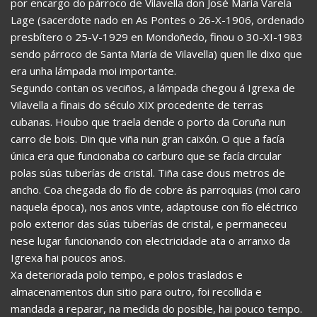
por encargo do párroco de Vilavella don José María Varela
Lage (sacerdote nado en As Pontes o 26-X-1906, ordenado
presbítero o 25-V-1929 en Mondoñedo, finou o 30-XI-1983
sendo párroco de Santa María de Vilavella) quen lle dixo que
era unha lámpada moi importante.
Segundo contan os veciños, a lámpada chegou á Igrexa de
Vilavella a finais do século XIX procedente de terras
cubanas. Houbo que traela dende o porto da Coruña nun
carro de bois. Din que viña nun gran caixón. O que a facía
única era que funcionaba co carburo que se facía circular
polas súas tuberías de cristal. Tiña case dous metros de
ancho. Coa chegada do fío de cobre ás parroquias (moi caro
naquela época), nos anos vinte, adaptouse con fío eléctrico
polo exterior das súas tuberías de cristal, e permaneceu
nese lugar funcionando con electricidade ata o arranxo da
Igrexa hai poucos anos.
Xa deteriorada polo tempo, e polos traslados e
almacenamentos dun sitio para outro, foi recollida e
mandada a reparar, na medida do posible, hai pouco tempo.