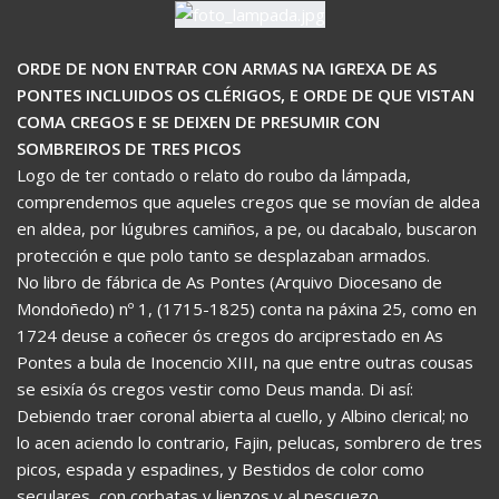
ORDE DE NON ENTRAR CON ARMAS NA IGREXA DE AS
PONTES INCLUIDOS OS CLÉRIGOS, E ORDE DE QUE VISTAN
COMA CREGOS E SE DEIXEN DE PRESUMIR CON
SOMBREIROS DE TRES PICOS
Logo de ter contado o relato do roubo da lámpada,
comprendemos que aqueles cregos que se movían de aldea
en aldea, por lúgubres camiños, a pe, ou dacabalo, buscaron
protección e que polo tanto se desplazaban armados.
No libro de fábrica de As Pontes (Arquivo Diocesano de
Mondoñedo) nº 1, (1715-1825) conta na páxina 25, como en
1724 deuse a coñecer ós cregos do arciprestado en As
Pontes a bula de Inocencio XIII, na que entre outras cousas
se esixía ós cregos vestir como Deus manda. Di así:
Debiendo traer coronal abierta al cuello, y Albino clerical; no
lo acen aciendo lo contrario, Fajin, pelucas, sombrero de tres
picos, espada y espadines, y Bestidos de color como
seculares, con corbatas y lienzos y al pescuezo