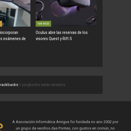
NA WEB
 incorporan
Oculus abre las reservas de los
us exámenes de
visores Quest y Rift S
trackbacks
Y pingbacks están abiertos.
A Asociación Informática Amigus foi fundada no ano 2002 por
un grupo de veciños das Pontes, con gustos en común, no