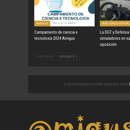
AMIGUS
REALIDADE VIRTUAL
Campamento de ciencia e
La DGT y Defensa
tecnoloxía 2024 Amigus
simuladores en s
oposición
ANTERIOR
SEGUINTE
Los comentarios están cerrados, pero