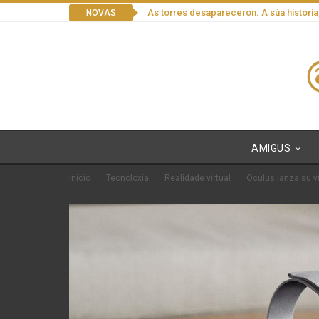
As torres desapareceron. A súa historia
NOVAS
AMIGUS
Inicio
Tecnoloxía
Realidade virtual
Oculus lanza su v