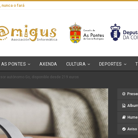
, nunca o fará
AS PONTES
AXENDA
CULTURA
DEPORTES
isor autónomo Go, disponible desde 219 euros
Prese
Album
Hume 
Aviso 