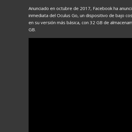
Anunciado en octubre de 2017, Facebook ha anunciad
inmediata del Oculus Go, un dispositivo de bajo c
en su versión más básica, con 32 GB de almacenam
GB.